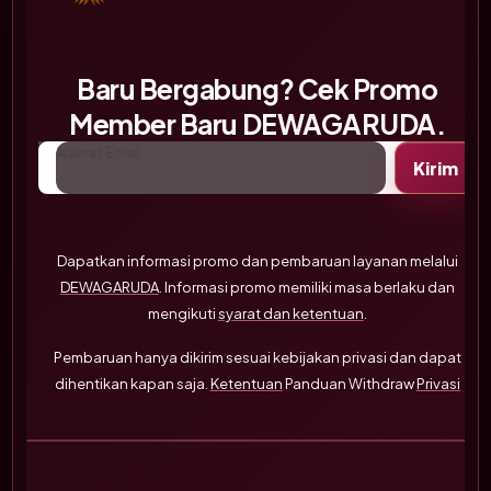
Baru Bergabung? Cek Promo
Member Baru DEWAGARUDA.
Alamat Email
Kirim
Dapatkan informasi promo dan pembaruan layanan melalui
DEWAGARUDA
. Informasi promo memiliki masa berlaku dan
mengikuti
syarat dan ketentuan
.
Pembaruan hanya dikirim sesuai kebijakan privasi dan dapat
dihentikan kapan saja.
Ketentuan
Panduan Withdraw
Privasi