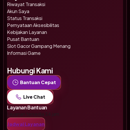
Riwayat Transaksi
Akun Saya
Status Transaksi
Pernyataan Aksesibilitas
Kebijakan Layanan
Pusat Bantuan
Slot Gacor Gampang Menang
Informasi Game
Hubungi Kami
Bantuan Cepat
Live Chat
Layanan Bantuan
Layanan tersedia 24 jam.
Jadwal Layanan