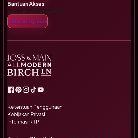
Bantuan Akses
Layanan tersedia 24 jam.
Jadwal Layanan
Ketentuan Penggunaan
Kebijakan Privasi
Informasi RTP