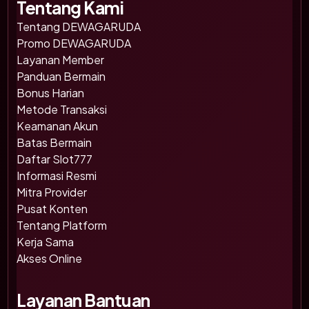
Tentang Kami
Tentang DEWAGARUDA
Promo DEWAGARUDA
Layanan Member
Panduan Bermain
Bonus Harian
Metode Transaksi
Keamanan Akun
Batas Bermain
Daftar Slot777
Informasi Resmi
Mitra Provider
Pusat Konten
Tentang Platform
Kerja Sama
Akses Online
Layanan Bantuan