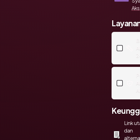
Sya
Aks
Layan
B
A
2
P
A
A
Keungg
Link u
dan
alterna