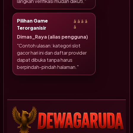
langkah verifikasi mudah diikuti."
Pilihan Game
â­â­â­â­
Terorganisir
â­
Dimas_Raya (alias pengguna)
"Contoh ulasan: kategori slot
gacor hari ini dan daftar provider
dapat dibuka tanpa harus
berpindah-pindah halaman."