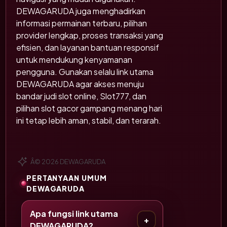
DEWAGARUDA juga menghadirkan
informasi permainan terbaru, pilihan
provider lengkap, proses transaksi yang
efisien, dan layanan bantuan responsif
untuk mendukung kenyamanan
pengguna. Gunakan selalu link utama
DEWAGARUDA agar akses menuju
bandar judi slot online, Slot777, dan
pilihan slot gacor gampang menang hari
ini tetap lebih aman, stabil, dan terarah.
Â© 2026 DEWAGARUDA
PERTANYAAN UMUM
DEWAGARUDA
Apa fungsi link utama
DEWAGARUDA?