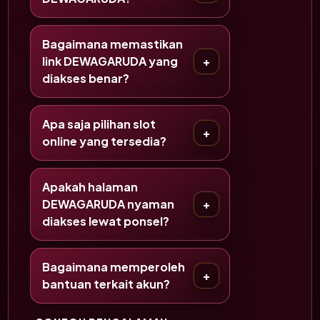
Bagaimana memastikan
link DEWAGARUDA yang
diakses benar?
Apa saja pilihan slot
online yang tersedia?
Apakah halaman
DEWAGARUDA nyaman
diakses lewat ponsel?
Bagaimana memperoleh
bantuan terkait akun?