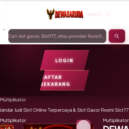
Login
Cari Slot
LOGIN
DAFTAR
SEKARANG
Transaksi Cepat
Verifikasi Akun
Slot Gacor Gampang Menan
Multiplikator
dar Judi Slot Online Terpercaya & Slot Gacor Resmi Slot77
Multiplikator
Multiplikator