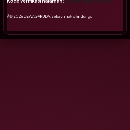
Kode verifikasi halaman:
DEWAGARUDA-2026
Â© 2026 DEWAGARUDA. Seluruh hak dilindungi.